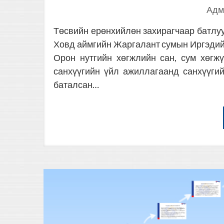
Адм
Төсвийн ерөнхийлөн захирагчаар батлуу
Ховд аймгийн Жаргалант сумын Иргэдийн
Орон нутгийн хөгжлийн сан, сум хөгж
санхүүгийн үйл ажиллагаанд санхүүги
баталсан…