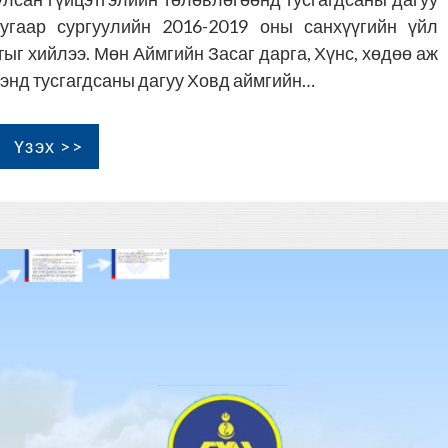
гаар сургуулийн 2016-2019 оны санхүүгийн үйл
г хийлээ. Мөн Аймгийн Засаг дарга, Хүнс, хөдөө аж
ээнд тусгагдсаны дагуу Ховд аймгийн…
Үзэх >>