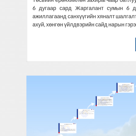
6 дугаар сард Жаргалант сумын 6 ду
ажиллагаанд санхүүгийн хяналт шалгалты
ахуй, хөнгөн үйлдвэрийн сайд нарын гэр