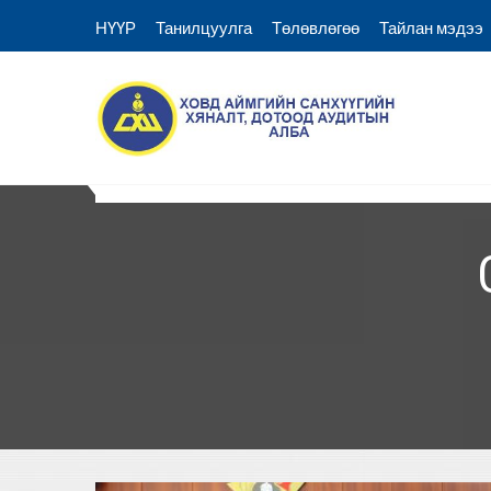
Skip
НҮҮР
Танилцуулга
Төлөвлөгөө
Тайлан мэдээ
to
content
Ховд аймгийн Санхүүгий
Ховд Санхүү хяналт аудитын алба
НҮҮР
Танилцуулга
Төлөвлөгөө