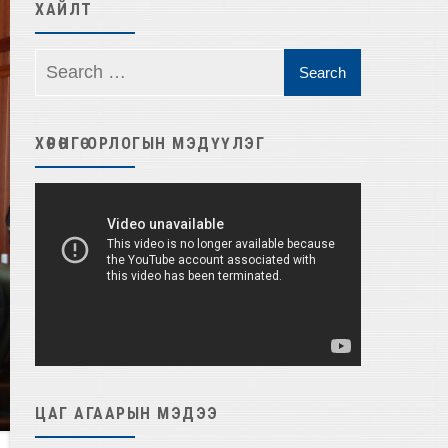
ХАЙЛТ
ХӨРӨНГӨ ОРЛОГЫН МЭДҮҮЛЭГ
Video
Player
ЦАГ АГААРЫН МЭДЭЭ