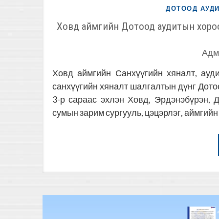
ДОТООД АУД
Ховд аймгийн Дотоод аудитын хороо
Адм
Ховд аймгийн Санхүүгийн хяналт, ауд
санхүүгийн хяналт шалгалтын дүнг Дото
3-р сараас эхлэн Ховд, Эрдэнэбүрэн, 
сумын зарим сургууль, цэцэрлэг, аймгийн