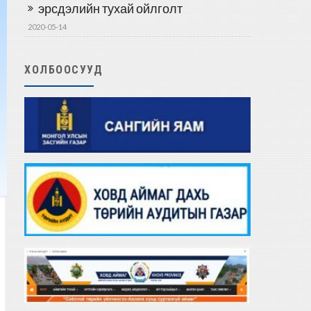
эрсдэлийн тухай ойлголт
2020-05-14
ХОЛБООСУУД