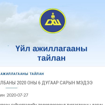
 АЖИЛЛАГААНЫ ТАЙЛАН
АЛБАНЫ 2020 ОНЫ 6 ДУГААР САРЫН МЭДЭЭ
ин
2020-07-27
лсан гүйцэтгэлийн төлөвлөгөөнд тусгагдсаны дагуу