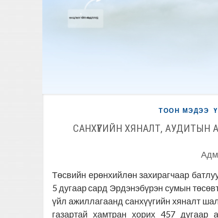
ТООН МЭДЭЭ
САНХҮҮГИЙН ХЯНАЛТ, АУДИТЫН 
Адм
Төсвийн ерөнхийлөн захирагчаар батлуу
5 дугаар сард Эрдэнэбүрэн сумын төсөвт
үйл ажиллагаанд санхүүгийн хяналт 
газартай хамтран хорих 457 дугаар 