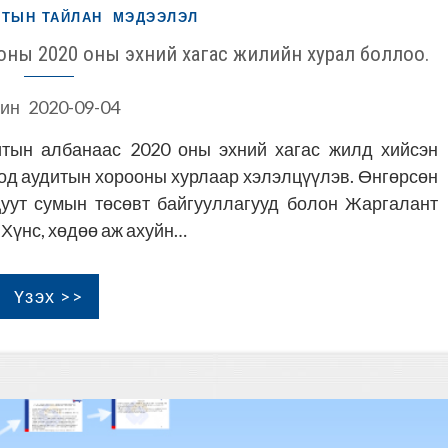
ИТЫН ТАЙЛАН
МЭДЭЭЛЭЛ
ны 2020 оны эхний хагас жилийн хурал боллоо.
ин
2020-09-04
итын албанаас 2020 оны эхний хагас жилд хийсэн
од аудитын хорооны хурлаар хэлэлцүүлэв. Өнгөрсөн
Дуут сумын төсөвт байгууллагууд болон Жаргалант
 Хүнс, хөдөө аж ахуйн…
Үзэх >>