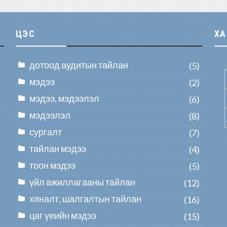
ЦЭС
Х
дотоод аудитын тайлан
(5)
мэдээ
(2)
мэдээ, мэдээлэл
(6)
мэдээлэл
(8)
сургалт
(7)
тайлан мэдээ
(4)
тоон мэдээ
(5)
үйл ажиллагааны тайлан
(12)
хяналт, шалгалтын тайлан
(16)
цаг үеийн мэдээ
(15)