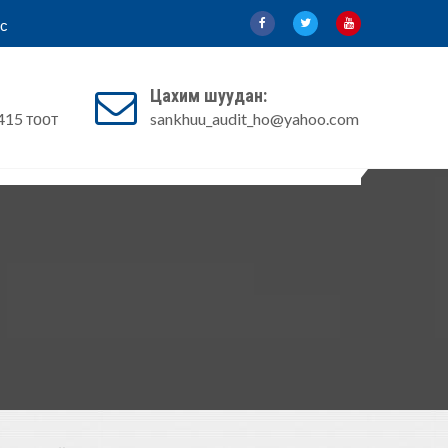
с
Цахим шуудан:
415 тоот
sankhuu_audit_ho@yahoo.com
йдал
Эрх зүйн акт
Шилэн данс