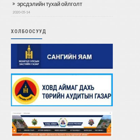
эрсдэлийн тухай ойлголт
2020-05-14
ХОЛБООСУУД