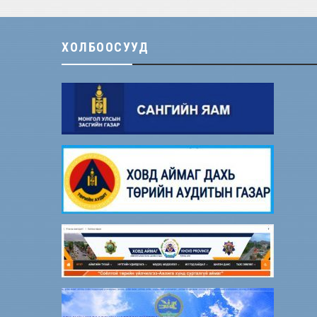
ХОЛБООСУУД