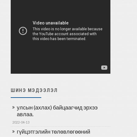
ШИНЭ МЭДЭЭЛЭЛ
улсын (ахлах) байцаагчид эрхээ
авлаа.
2022-04-13
гүйцэтгэлийн төлөвлөгөөний