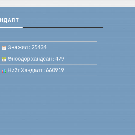
АНДАЛТ
Энэ жил : 25434
Өнөөдөр хандсан : 479
Нийт Хандалт : 660919