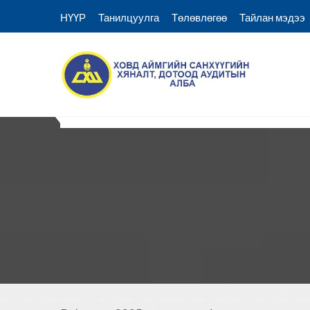
Skip
НҮҮР
Танилцуулга
Төлөвлөгөө
Тайлан мэдээ
to
content
Ховд аймгийн Санхүүгий
Ховд Санхүү хяналт аудитын алба
НҮҮР
Танилцуулга
Төлөвлөгөө