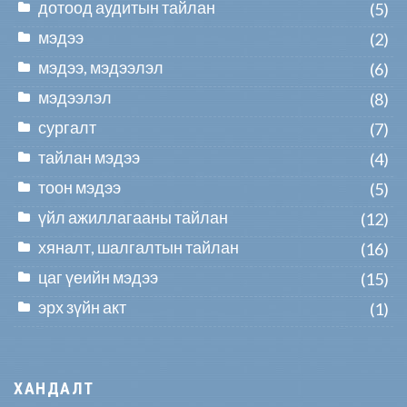
дотоод аудитын тайлан
(5)
мэдээ
(2)
мэдээ, мэдээлэл
(6)
мэдээлэл
(8)
сургалт
(7)
тайлан мэдээ
(4)
тоон мэдээ
(5)
үйл ажиллагааны тайлан
(12)
хяналт, шалгалтын тайлан
(16)
цаг үеийн мэдээ
(15)
эрх зүйн акт
(1)
ХАНДАЛТ