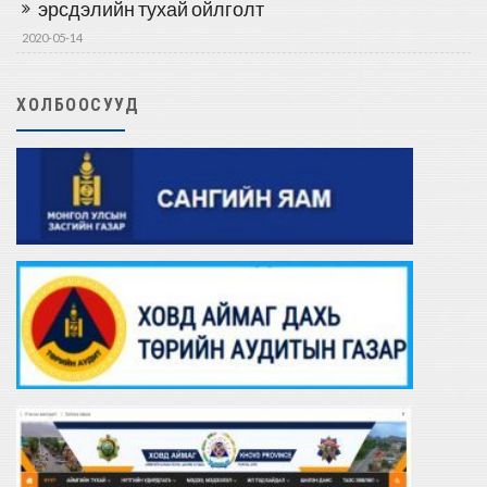
эрсдэлийн тухай ойлголт
2020-05-14
ХОЛБООСУУД