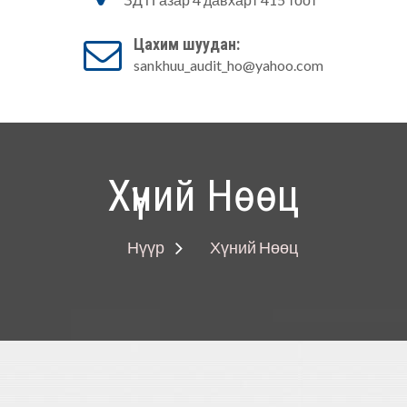
Аудитын алба
Цахим шуудан:
sankhuu_audit_ho@yahoo.com
Хүний Нөөц
Нүүр
Хүний Нөөц