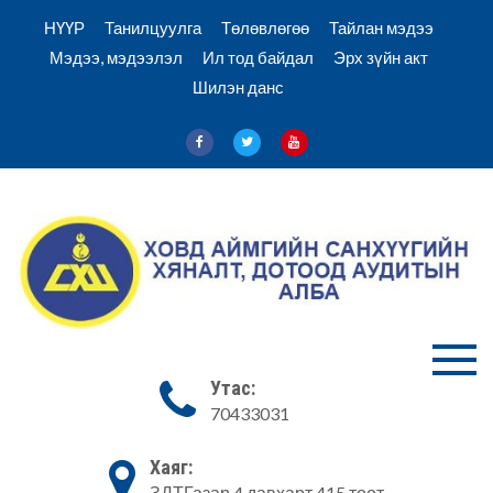
Skip
НҮҮР
Танилцуулга
Төлөвлөгөө
Тайлан мэдээ
to
Мэдээ, мэдээлэл
Ил тод байдал
Эрх зүйн акт
content
Шилэн данс
Ховд Санхүү хяналт аудитын
Ховд аймгийн
Утас:
алба
70433031
Санхүүгийн
хяналт,
Хаяг:
ЗДТГазар 4 давхарт 415 тоот