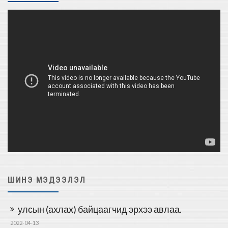
ШИНЭ МЭДЭЭЛЭЛ
улсын (ахлах) байцаагчид эрхээ авлаа.
2022-04-13