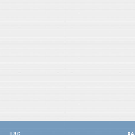
ЦЭС
Х