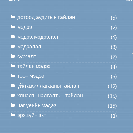
дотоод аудитын тайлан
(5)
мэдээ
(2)
мэдээ, мэдээлэл
(6)
мэдээлэл
(8)
сургалт
(7)
тайлан мэдээ
(4)
тоон мэдээ
(5)
үйл ажиллагааны тайлан
(12)
хяналт, шалгалтын тайлан
(16)
цаг үеийн мэдээ
(15)
эрх зүйн акт
(1)