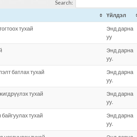
Search:
Үйлдэл
огтоох тухай
Энд дарна
уу
й
Энд дарна
уу.
лэлт батлах тухай
Энд дарна
уу.
жигдрүүлэх тухай
Энд дарна
уу.
 байгуулах тухай
Энд дарна
уу.