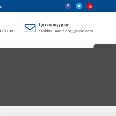
с
Цахим шуудан:
415 тоот
sankhuu_audit_ho@yahoo.com
йдал
Эрх зүйн акт
Шилэн данс