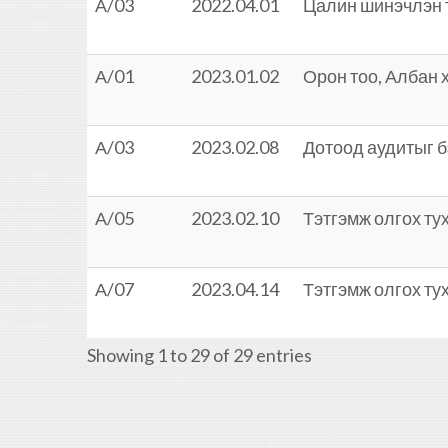
А/03
2022.04.01
Цалин шинэчлэн т
А/01
2023.01.02
Орон тоо, Албан 
А/03
2023.02.08
Дотоод аудитыг б
А/05
2023.02.10
Тэтгэмж олгох ту
А/07
2023.04.14
Тэтгэмж олгох ту
Showing 1 to 29 of 29 entries