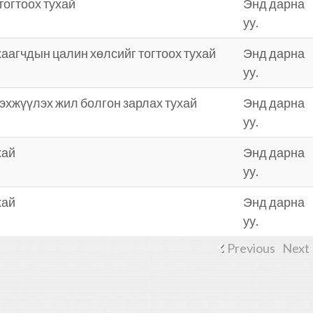
огтоох тухай
Энд дарна
уу.
хаагчдын цалин хөлсийг тогтоох тухай
Энд дарна
уу.
эхжүүлэх жил болгон зарлах тухай
Энд дарна
уу.
хай
Энд дарна
уу.
хай
Энд дарна
уу.
Previous
Next