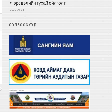
эрсдэлийн тухай ойлголт
2020-05-14
ХОЛБООСУУД