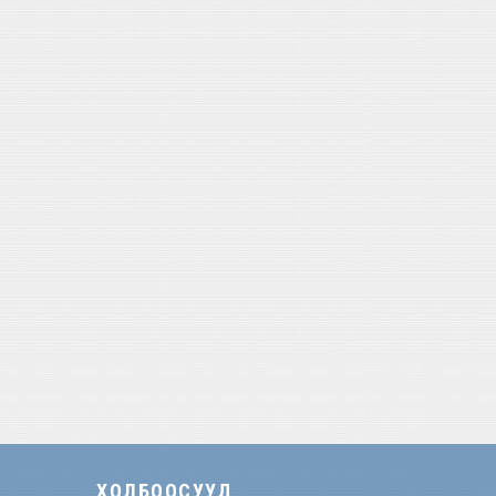
ХОЛБООСУУД