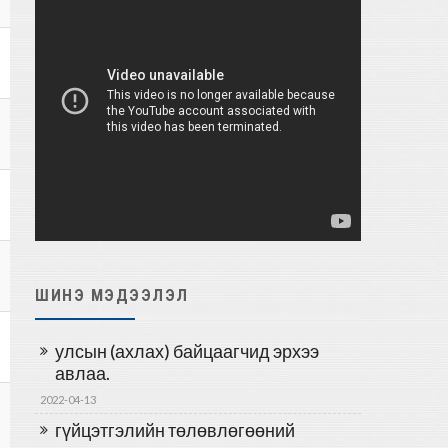
ШИНЭ МЭДЭЭЛЭЛ
улсын (ахлах) байцаагчид эрхээ
авлаа.
2022-04-13
гүйцэтгэлийн төлөвлөгөөний