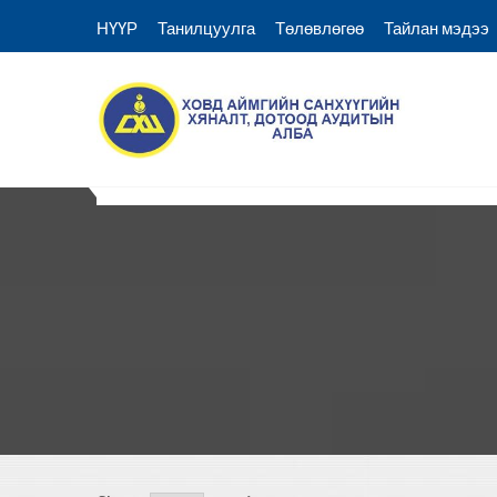
Skip
НҮҮР
Танилцуулга
Төлөвлөгөө
Тайлан мэдээ
to
content
Ховд аймгийн Санхүүгий
Ховд Санхүү хяналт аудитын алба
НҮҮР
Танилцуулга
Төлөвлөгөө