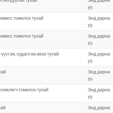
л ногдуулах тухай
Энд дарна
уу.
омисс томилох тухай
Энд дарна
уу.
омисс томилох тухай
Энд дарна
уу.
үүсгэж, судалгаа авах тухай
Энд дарна
уу.
хай
Энд дарна
уу.
өлөөлөгч томилох тухай
Энд дарна
уу.
хай
Энд дарна