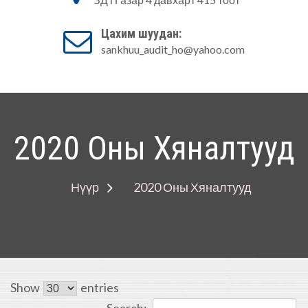
Аудитын алба
Цахим шуудан:
sankhuu_audit_ho@yahoo.com
2020 Оны Хяналтууд
Нүүр
2020 Оны Хяналтууд
Show
entries