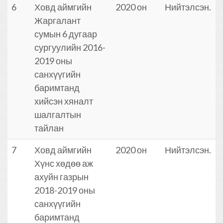
6
Ховд аймгийн
2020 он
Нийтэлсэн.
Жаргалант
сумын 6 дугаар
сургуулийн 2016-
2019 оны
санхүүгийн
баримтанд
хийсэн хяналт
шалгалтын
тайлан
7
Ховд аймгийн
2020 он
Нийтэлсэн.
Хүнс хөдөө аж
ахуйн газрын
2018-2019 оны
санхүүгийн
баримтанд