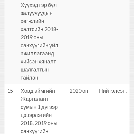
Хүүхэд гэр бүл
залуучуудын
хөгжлийн
хэлтсийн 2018-
2019 оны
санхүүгийн үйл
ажиллагаанд
хийсэн хяналт
шалгалтын
тайлан
15
Ховд аймгийн
2020 он
Нийтэлсэн.
Жаргалант
сумын 1 дүгээр
цэцэрлэгийн
2018, 2019 оны
санхүүгийн