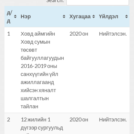
Search:
д/
Нэр
Хугацаа
Үйлдэл
д
1
Ховд аймгийн
2020 он
Нийтэлсэн.
Ховд сумын
төсөвт
байгууллагуудын
2016-2019 оны
санхүүгийн үйл
ажиллагаанд
хийсэн хяналт
шалгалтын
тайлан
2
12 жилийн 1
2020 он
Нийтэлсэн.
дүгээр сургуульд