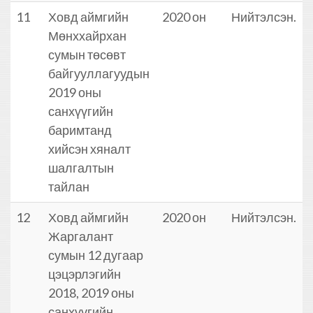
11
Ховд аймгийн
2020 он
Нийтэлсэн.
Мөнххайрхан
сумын төсөвт
байгууллагуудын
2019 оны
санхүүгийн
баримтанд
хийсэн хяналт
шалгалтын
тайлан
12
Ховд аймгийн
2020 он
Нийтэлсэн.
Жаргалант
сумын 12 дугаар
цэцэрлэгийн
2018, 2019 оны
санхүүгийн