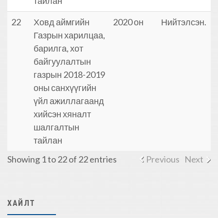
тайлан
22
Ховд аймгийн
2020 он
Нийтэлсэн.
Газрын харилцаа,
барилга, хот
байгуулалтын
газрын 2018-2019
оны санхүүгийн
үйл ажиллагаанд
хийсэн хяналт
шалгалтын
тайлан
Showing 1 to 22 of 22 entries
Previous
Next
ХАЙЛТ