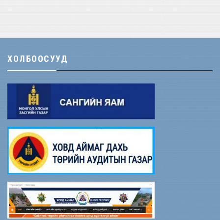
ХОЛБООСУУД