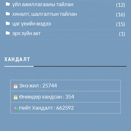
үйл ажиллагааны тайлан
(12)
хяналт, шалгалтын тайлан
(16)
цаг үеийн мэдээ
(15)
эрх зүйн акт
(1)
ХАНДАЛТ
Энэ жил : 25744
Өнөөдөр хандсан : 354
Нийт Хандалт : 662592