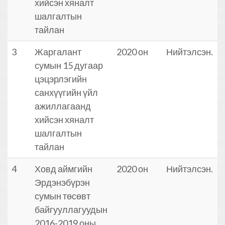
хийсэн хяналт
шалгалтын
тайлан
3
Жаргалант
2020 он
Нийтэлсэн.
сумын 15 дугаар
цэцэрлэгийн
санхүүгийн үйл
ажиллагаанд
хийсэн хяналт
шалгалтын
тайлан
4
Ховд аймгийн
2020 он
Нийтэлсэн.
Эрдэнэбүрэн
сумын төсөвт
байгууллагуудын
2016-2019 оны