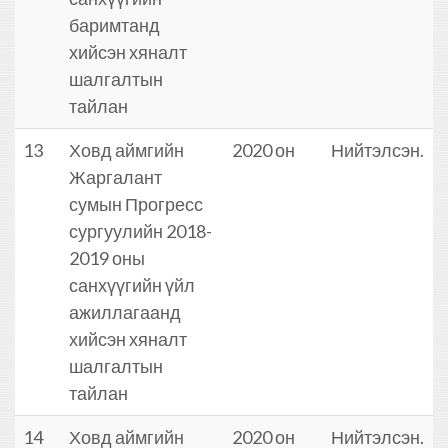
баримтанд
хийсэн хяналт
шалгалтын
тайлан
13
Ховд аймгийн
2020 он
Нийтэлсэн.
Жаргалант
сумын Прогресс
сургуулийн 2018-
2019 оны
санхүүгийн үйл
ажиллагаанд
хийсэн хяналт
шалгалтын
тайлан
14
Ховд аймгийн
2020 он
Нийтэлсэн.