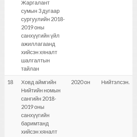
Жаргалант
сумын 3 дугаар
сургуулийн 2018-
2019 оны
санхүүгийн үйл
ажиллагаанд
хийсэн хяналт
шалгалтын
тайлан
18
Ховд аймгийн
2020 он
Нийтэлсэн.
Нийтийн номын
сангийн 2018-
2019 оны
санхүүгийн
баримтанд
хийсэн хяналт