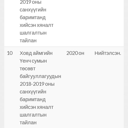
2019 оны
санхүүгийн
баримтанд
хийсэн хяналт
шалгалтын
тайлан
10
Ховд аймгийн
2020 он
Нийтэлсэн.
Үенч сумын
төсөвт
байгууллагуудын
2018-2019 оны
санхүүгийн
баримтанд
хийсэн хяналт
шалгалтын
тайлан