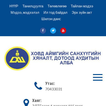
Skip
НҮҮР
Танилцуулга
Төлөвлөгөө
Тайлан мэдээ
to
Мэдээ, мэдээлэл
Ил тод байдал
Эрх зүйн акт
content
Шилэн данс
Ховд Санхүү хяналт аудитын
Ховд аймгийн
Утас:
алба
70433031
Санхүүгийн
хяналт,
Хаяг:
ЗДТГазар 4 давхарт 415 тоот