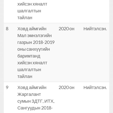
хийсэн хяналт
шалгалтын
тайлан
8
Ховд аймгийн
2020 он
Нийтэлсэн.
Мал эмнэлэгийн
газрын 2018-2019
оны санхүүгийн
баримтанд
хийсэн хяналт
шалгалтын
тайлан
9
Ховд аймгийн
2020 он
Нийтэлсэн.
Жаргалант
сумын ЗДТГ, ИТХ,
Сангуудын 2018-