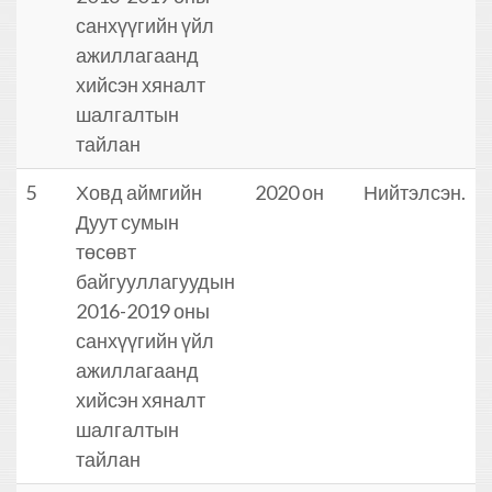
санхүүгийн үйл
ажиллагаанд
хийсэн хяналт
шалгалтын
тайлан
5
Ховд аймгийн
2020 он
Нийтэлсэн.
Дуут сумын
төсөвт
байгууллагуудын
2016-2019 оны
санхүүгийн үйл
ажиллагаанд
хийсэн хяналт
шалгалтын
тайлан