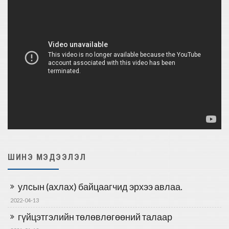
ШИНЭ МЭДЭЭЛЭЛ
улсын (ахлах) байцаагчид эрхээ авлаа.
2022-04-13
гүйцэтгэлийн төлөвлөгөөний талаар