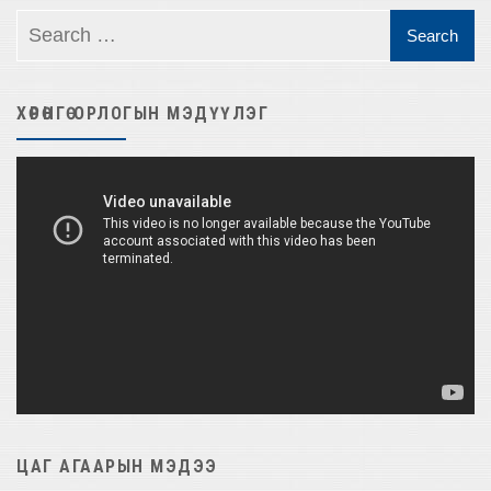
ХӨРӨНГӨ ОРЛОГЫН МЭДҮҮЛЭГ
Video
Player
ЦАГ АГААРЫН МЭДЭЭ