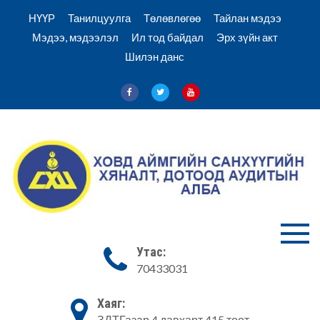
Skip
НҮҮР
Танилцуулга
Төлөвлөгөө
Тайлан мэдээ
to
Мэдээ, мэдээлэл
Ил тод байдал
Эрх зүйн акт
content
Шилэн данс
Ховд Санхүү хяналт аудитын
Ховд аймгийн
Утас:
алба
70433031
Санхүүгийн
хяналт,
Хаяг:
ЗДТГазар 4 давхарт 415 тоот