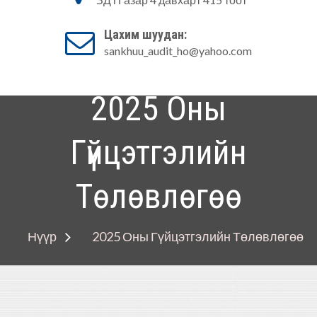
Аудитын алба
Цахим шуудан:
sankhuu_audit_ho@yahoo.com
2025 Оны
Гүйцэтгэлийн
Төлөвлөгөө
Нүүр
2025 Оны Гүйцэтгэлийн Төлөвлөгөө