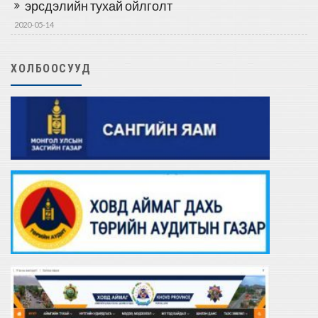
эрсдэлийн тухай ойлголт
2020-05-14
ХОЛБООСУУД