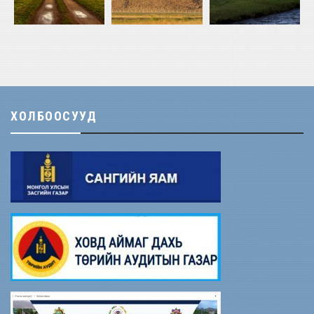
ХОЛБООСУУД