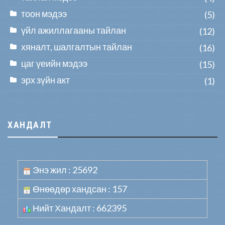
тоон мэдээ
(5)
үйл ажиллагааны тайлан
(12)
хяналт, шалгалтын тайлан
(16)
цаг үеийн мэдээ
(15)
эрх зүйн акт
(1)
ХАНДАЛТ
Энэ жил : 25692
Өнөөдөр хандсан : 157
Нийт Хандалт : 662395