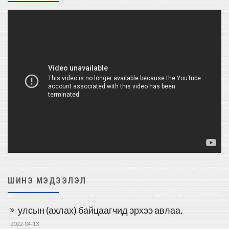
ШИНЭ МЭДЭЭЛЭЛ
улсын (ахлах) байцаагчид эрхээ авлаа.
2022-04-13