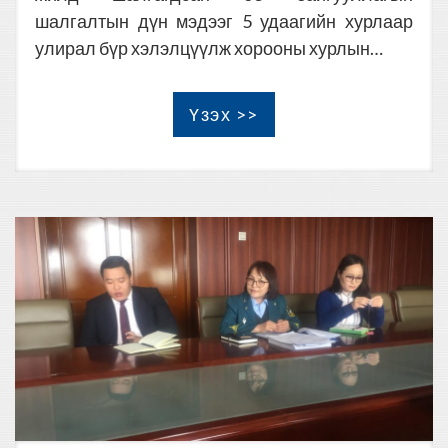
шалгалтын дүн мэдээг 5 удаагийн хурлаар
улирал бүр хэлэлцүүлж хорооны хурлын…
Үзэх >>