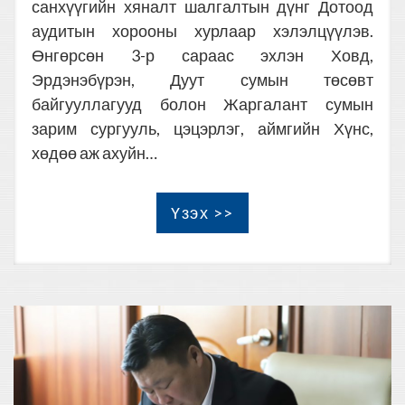
санхүүгийн хяналт шалгалтын дүнг Дотоод
аудитын хорооны хурлаар хэлэлцүүлэв.
Өнгөрсөн 3-р сараас эхлэн Ховд,
Эрдэнэбүрэн, Дуут сумын төсөвт
байгууллагууд болон Жаргалант сумын
зарим сургууль, цэцэрлэг, аймгийн Хүнс,
хөдөө аж ахуйн…
Үзэх >>