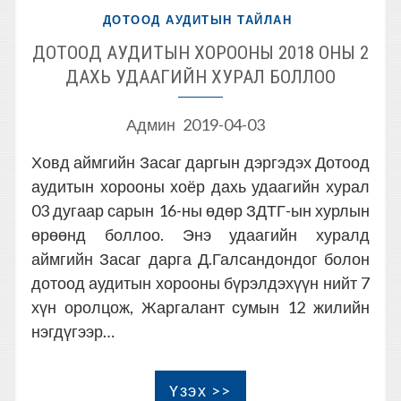
ДОТООД АУДИТЫН ТАЙЛАН
ДОТООД АУДИТЫН ХОРООНЫ 2018 ОНЫ 2
ДАХЬ УДААГИЙН ХУРАЛ БОЛЛОО
Админ
2019-04-03
Ховд аймгийн Засаг даргын дэргэдэх Дотоод
аудитын хорооны хоёр дахь удаагийн хурал
03 дугаар сарын 16-ны өдөр ЗДТГ-ын хурлын
өрөөнд боллоо. Энэ удаагийн хуралд
аймгийн Засаг дарга Д.Галсандондог болон
дотоод аудитын хорооны бүрэлдэхүүн нийт 7
хүн оролцож, Жаргалант сумын 12 жилийн
нэгдүгээр…
Үзэх >>