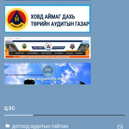
ЦЭС
дотоод аудитын тайлан
(5)