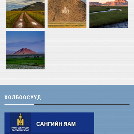
ХОЛБООСУУД