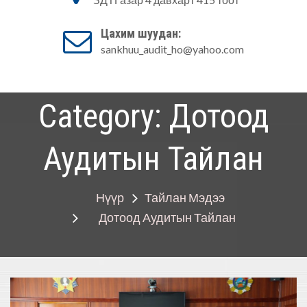
Аудитын алба
Цахим шуудан:
sankhuu_audit_ho@yahoo.com
Category: Дотоод
Аудитын Тайлан
Нүүр
Тайлан Мэдээ
Дотоод Аудитын Тайлан