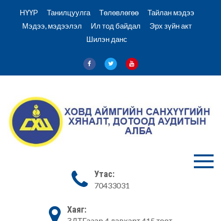
Skip
НҮҮР
Танилцуулга
Төлөвлөгөө
Тайлан мэдээ
to
Мэдээ, мэдээлэл
Ил тод байдал
Эрх зүйн акт
content
Шилэн данс
Ховд Санхүү хяналт аудитын
Ховд аймгийн
Утас:
алба
70433031
Санхүүгийн
хяналт,
Хаяг:
ЗДТГазар 4 давхарт 415 тоот