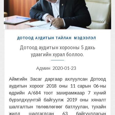
ДОТООД АУДИТЫН ТАЙЛАН
МЭДЭЭЛЭЛ
Дотоод аудитын хорооны 5 дахь
удаагийн хурал боллоо.
Админ
2020-01-23
Аймгийн Засаг даргаар ахлуулсан Дотоод
аудитын хороог 2018 оны 11 сарын 06-ны
өдрийн А/684 тоот захирамжаар 7 хүний
бүрэлдхүүнтэй байгуулж 2019 оны хяналт
шалгалтын төлөвлөгөөг батлуулан, тухайн
жилд шалгагдсан 63 байгууллагын