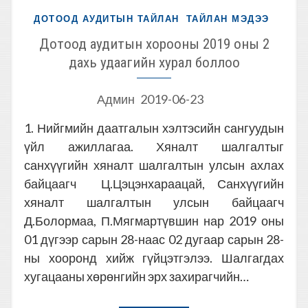
ДОТООД АУДИТЫН ТАЙЛАН
ТАЙЛАН МЭДЭЭ
Дотоод аудитын хорооны 2019 оны 2
дахь удаагийн хурал боллоо
Админ
2019-06-23
1. Нийгмийн даатгалын хэлтэсийн сангуудын
үйл ажиллагаа. Хяналт шалгалтыг
санхүүгийн хяналт шалгалтын улсын ахлах
байцаагч Ц.Цэцэнхараацай, Санхүүгийн
хяналт шалгалтын улсын байцаагч
Д.Болормаа, П.Мягмартүвшин нар 2019 оны
01 дүгээр сарын 28-наас 02 дугаар сарын 28-
ны хооронд хийж гүйцэтгэлээ. Шалгагдах
хугацааны хөрөнгийн эрх захирагчийн…