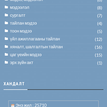
мэдээлэл
(8)
сургалт
(7)
тайлан мэдээ
(4)
тоон мэдээ
(5)
үйл ажиллагааны тайлан
(12)
хяналт, шалгалтын тайлан
(16)
цаг үеийн мэдээ
(15)
эрх зүйн акт
(1)
ХАНДАЛТ
Энэ жил : 25710