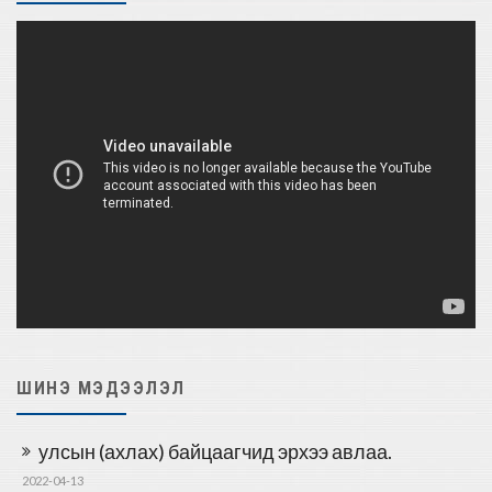
ШИНЭ МЭДЭЭЛЭЛ
улсын (ахлах) байцаагчид эрхээ авлаа.
2022-04-13