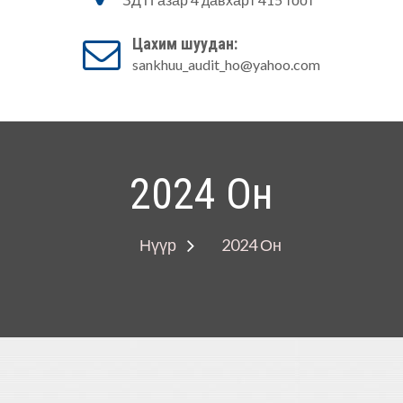
Аудитын алба
Цахим шуудан:
sankhuu_audit_ho@yahoo.com
2024 Он
Нүүр
2024 Он