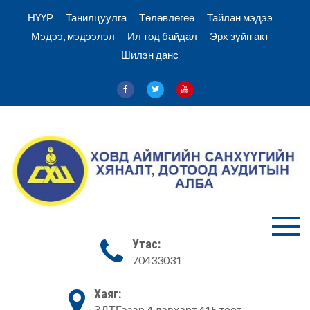
Skip
НҮҮР
Танилцуулга
Төлөвлөгөө
Тайлан мэдээ
to
Мэдээ, мэдээлэл
Ил тод байдал
Эрх зүйн акт
content
Шилэн данс
Ховд Санхүү хяналт аудитын
Ховд аймгийн
Утас:
алба
70433031
Санхүүгийн
хяналт,
Хаяг:
ЗДТГазар 4 давхарт 415 тоот