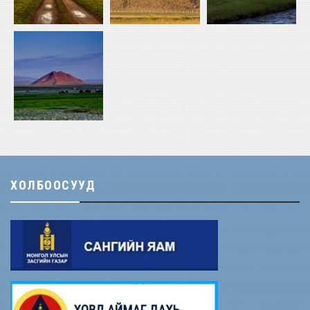
ХОЛБООСУУД