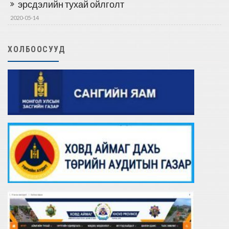
эрсдэлийн тухай ойлголт
2020-05-14
ХОЛБООСУУД