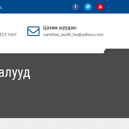
с
Цахим шуудан:
415 тоот
sankhuu_audit_ho@yahoo.com
йдал
Эрх зүйн акт
Шилэн данс
алууд