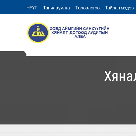
Skip
НҮҮР
Танилцуулга
Төлөвлөгөө
Тайлан мэдээ
to
content
Ховд аймгийн Санхүүгий
Ховд Санхүү хяналт аудитын алба
НҮҮР
Танилцуулга
Төлөвлөгөө
Хяна