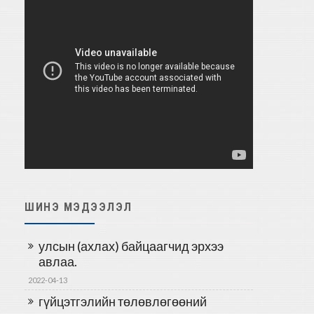
ШИНЭ МЭДЭЭЛЭЛ
улсын (ахлах) байцаагчид эрхээ
авлаа.
2022-04-13
гүйцэтгэлийн төлөвлөгөөний