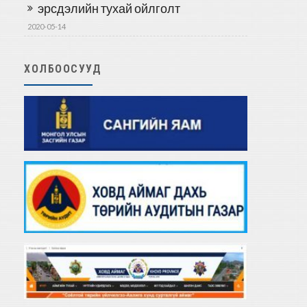
эрсдэлийн тухай ойлголт
2020-05-14
ХОЛБООСУУД