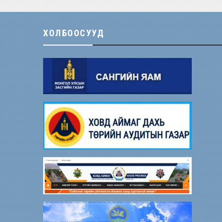
ХОЛБООСУУД