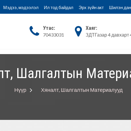
Мэдээ, мэдээлэл
Ил тод байдал
Эрх зүйн акт
Шилэн дан
Утас:
Хаяг:
70433031
ЗДТГазар 4 давхарт 
н хяналт, Аудитын алба
Тайлан мэдээ
Мэдээ, мэдээлэл
Ил тод ба
лт, Шалгалтын Матери
Нүүр
Хяналт, Шалгалтын Материалууд