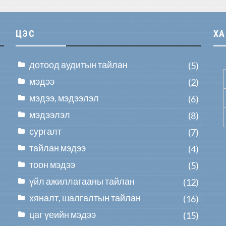
ЦЭС
Х
дотоод аудитын тайлан
(5)
мэдээ
(2)
мэдээ, мэдээлэл
(6)
мэдээлэл
(8)
сургалт
(7)
тайлан мэдээ
(4)
тоон мэдээ
(5)
үйл ажиллагааны тайлан
(12)
хяналт, шалгалтын тайлан
(16)
цаг үеийн мэдээ
(15)