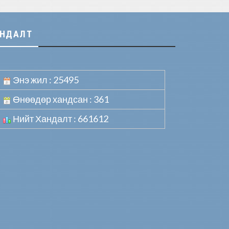
АНДАЛТ
Энэ жил : 25495
Өнөөдөр хандсан : 361
Нийт Хандалт : 661612