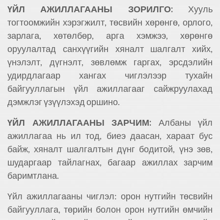
ҮЙЛ АЖИЛЛАГААНЫ ЗОРИЛГО:
Хууль
тогтоомжийн хэрэгжилт, төсвийн хөрөнгө, орлого,
зарлага, хөтөлбөр, арга хэмжээ, хөрөнгө
оруулалтад санхүүгийн хяналт шалгалт хийх,
үнэлэлт, дүгнэлт, зөвлөмж гаргах, эрсдэлийн
удирдлагаар хангах чиглэлээр тухайн
байгууллагын үйл ажиллагааг сайжруулахад
дэмжлэг үзүүлэхэд оршино.
ҮЙЛ АЖИЛЛАГААНЫ ЗАРЧИМ:
Албаны үйл
ажиллагаа нь ил тод, биеэ даасан, хараат бус
байж, хяналт шалгалтын дүнг бодитой, үнэ зөв,
шударгаар тайлагнах, багаар ажиллах зарчим
баримтлана.
Үйл ажиллагааны чиглэл: орон нутгийн төсвийн
байгууллага, төрийн болон орон нутгийн өмчийн