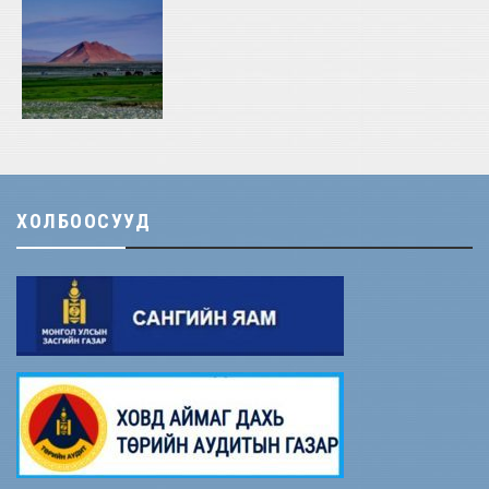
ХОЛБООСУУД