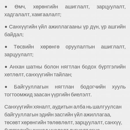
• Өмч, хөрөнгийн ашиглалт, зарцуулалт,
хадгалалт, хамгаалалт;
• Санхүүгийн үйл ажиллагааны үр дүн, үр ашгийн
байдал;
• Төсвийн хөрөнгө оруулалтын ашиглалт,
зарцуулалт;
• Анхан шатны болон нягтлан бодох бүртгэлийн
хөтлөлт, санхүүгийн тайлан;
• Байгууллагын нягтлан бодогчийн хууль
тогтоомжид заасан үүргийн биелэлт.
Санхүүгийн хяналт, аудитын алба нь шалгуулсан
байгууллагын эдийн засгийн үйл ажиллагаа,
төсөвт хөрөнгийн төлөвлөлт, зарцуулалт, санхүү,
бүртгэлийн ажилд үнэлэлт дүгнэлт өгнө.