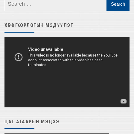
ХӨРӨНГӨ ОРЛОГЫН МЭДҮҮЛЭГ
Video
Player
ЦАГ АГААРЫН МЭДЭЭ