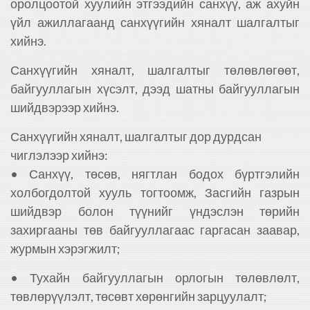
оролцоотой хуулийн этгээдийн санхүү, аж ахуйн
үйл ажиллагаанд санхүүгийн хяналт шалгалтыг
хийнэ.
Санхүүгийн хяналт, шалгалтыг төлөвлөгөөт,
байгууллагын хүсэлт, дээд шатны байгууллагын
шийдвэрээр хийнэ.
Санхүүгийн хяналт, шалгалтыг дор дурдсан
чиглэлээр хийнэ:
• Санхүү, төсөв, нягтлан бодох бүртгэлийн
холбогдолтой хууль тогтоомж, Засгийн газрын
шийдвэр болон түүнийг үндэслэн төрийн
захиргааны төв байгууллагаас гаргасан заавар,
журмын хэрэгжилт;
• Тухайн байгууллагын орлогын төлөвлөлт,
төвлөрүүлэлт, төсөвт хөрөнгийн зарцуулалт;