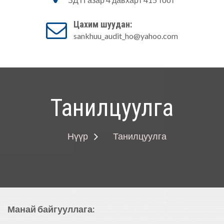
Аудитын алба
Цахим шуудан:
sankhuu_audit_ho@yahoo.com
Танилцуулга
Нүүр
Танилцуулга
Манай байгууллага: