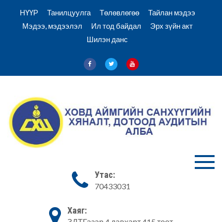
Skip
НҮҮР
Танилцуулга
Төлөвлөгөө
Тайлан мэдээ
to
Мэдээ, мэдээлэл
Ил тод байдал
Эрх зүйн акт
content
Шилэн данс
Ховд Санхүү хяналт аудитын
Ховд аймгийн
Утас:
алба
70433031
Санхүүгийн
хяналт,
Хаяг:
ЗДТГазар 4 давхарт 415 тоот