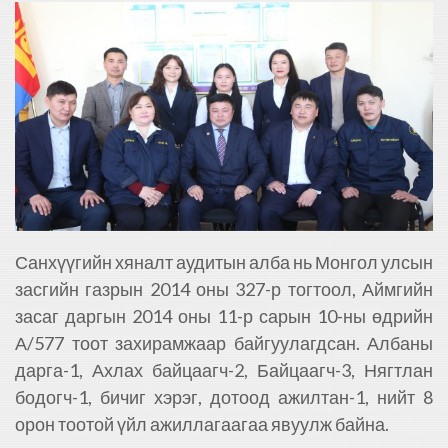
Санхүүгийн хяналт аудитын алба нь Монгол улсын
засгийн газрын 2014 оны 327-р тогтоол, Аймгийн
засаг даргын 2014 оны 11-р сарын 10-ны өдрийн
А/577 тоот захирамжаар байгуулагдсан. Албаны
дарга-1, Ахлах байцаагч-2, Байцаагч-3, Нягтлан
бодогч-1, бичиг хэрэг, дотоод ажилтан-1, нийт 8
орон тоотой үйл ажиллагаагаа явуулж байна.