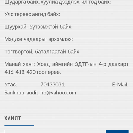
Шударга байх, хуулиа дээдлэх, ил тод байх:
Улс төрөөс ангид байх:
Шуурхай, бүтээмжтэй байх:
Мэдлэг чадварыг эрхэмлэх:
Тогтвортой, баталгаатай байх
Манай хаяг: Ховд аймгийн ЗДТГ-ын 4-р давхарт
416, 418, 420 тоот өрөө.
Утас: 70433031, E-Mail:
Sankhuu_audit_ho@yahoo.com
ХАЙЛТ