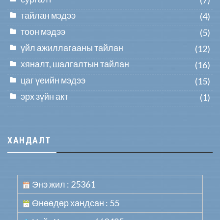
тайлан мэдээ
(4)
тоон мэдээ
(5)
үйл ажиллагааны тайлан
(12)
хяналт, шалгалтын тайлан
(16)
цаг үеийн мэдээ
(15)
эрх зүйн акт
(1)
ХАНДАЛТ
Энэ жил : 25361
Өнөөдөр хандсан : 55